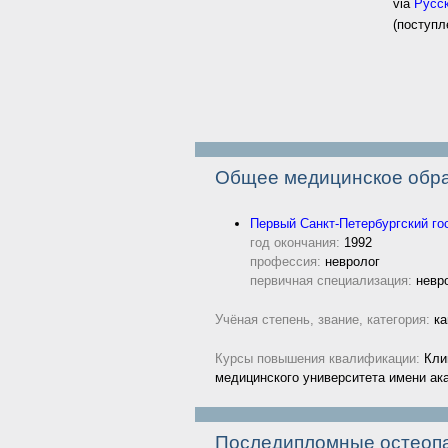
via
Русс
(поступле
.
Общее медицинское обра
Первый Санкт-Петербургский го
год окончания:
1992
профессия:
невролог
первичная специализация:
невр
Учёная степень, звание, категория:
ка
Курсы повышения квалификации:
Клин
медицинского университета имени ак
Последипломные остеопа