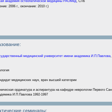
кая академия остеопатической медицины РАОМед
, СПб
ние: 2006 г., окончание: 2010 г.)
зование:
сударственный медицинский университет имени академика И.П.Павлова
ология
ндидат медицинских наук, врач высшей категории
ическая ординатура и аспирантура на кафедре неврологии Первого Санк
адемика И.П.Павлова 1992-1997
тические семинары: