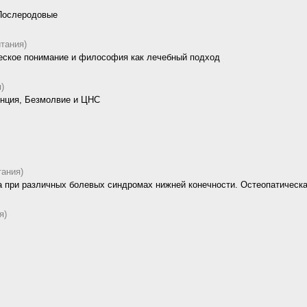
 Послеродовые
тания)
ческое понимание и философия как лечебный подход
)
енция, Безмолвие и ЦНС
тания)
 при различных болевых синдромах нижней конечности. Остеопатическа
я)