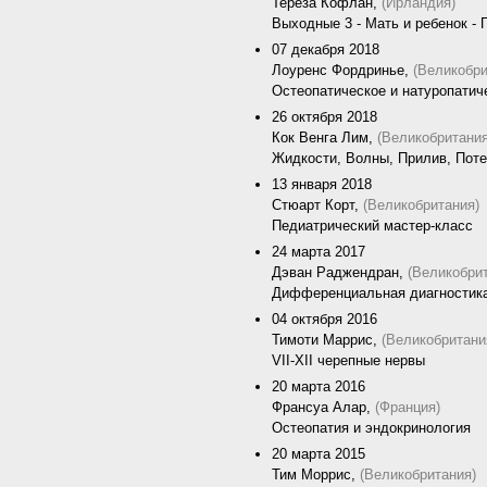
Тереза Кофлан,
(Ирландия)
Выходные 3 - Мать и ребенок -
07 декабря 2018
Лоуренс Фордринье,
(Великобри
Остеопатическое и натуропати
26 октября 2018
Кок Венга Лим,
(Великобритания
Жидкости, Волны, Прилив, Пот
13 января 2018
Стюарт Корт,
(Великобритания)
Педиатрический мастер-класс
24 марта 2017
Дэван Раджендран,
(Великобри
Дифференциальная диагностика
04 октября 2016
Тимоти Маррис,
(Великобритани
VII-XII черепные нервы
20 марта 2016
Франсуа Алар,
(Франция)
Остеопатия и эндокринология
20 марта 2015
Тим Моррис,
(Великобритания)