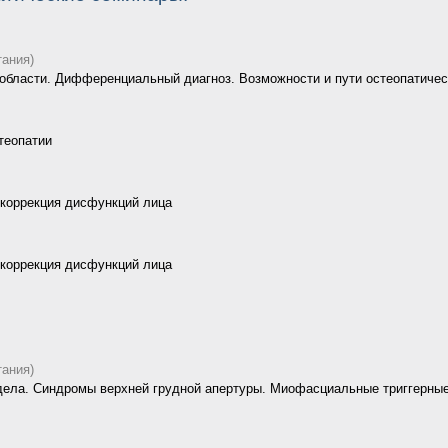
тания)
области. Дифференциальный диагноз. Возможности и пути остеопатичес
теопатии
 коррекция дисфункций лица
 коррекция дисфункций лица
тания)
ела. Синдромы верхней грудной апертуры. Миофасциальные триггерные