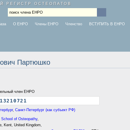
Й РЕГИСТР ОСТЕОПАТОВ
база
О ЕНРО
Члены ЕНРО
Членство
ВСТУПИТЬ В ЕНРО
ович Партюшко
тельный член ЕНРО
132
1072
1
тербург
,
Санкт-Петербург (как субъект РФ)
 School of Osteopathy
,
e, Kent, United Kingdom,