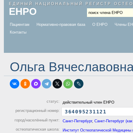
ЕДИНЫЙ НАЦИОНАЛЬНЫЙ РЕГИСТР ОСТЕ
ЕНРО
.
Пациентам
Нормативно-правовая база
О ЕНРО
Члены Е
Контакты
Ольга Вячеславовн
статус:
действительный член ЕНРО
регистрационный номер:
364
0952
3112
1
город/населённый пункт:
Санкт-Петербург
,
Санкт-Петербург (как
остеопатическая школа:
Институт Остеопатической Медицины 