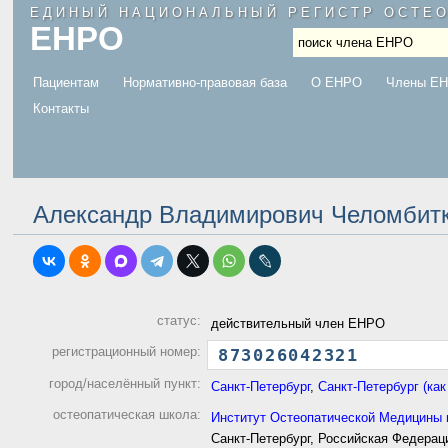
ЕДИНЫЙ НАЦИОНАЛЬНЫЙ РЕГИСТР ОСТЕ
ЕНРО
.
Пациентам
Нормативно-правовая база
О ЕНРО
Члены Е
Контакты
Александр Владимирович Челомбит
статус:
действительный член ЕНРО
регистрационный номер:
873
0260
4232
1
город/населённый пункт:
Санкт-Петербург
,
Санкт-Петербург (как
остеопатическая школа:
Институт Остеопатической Медицины 
Санкт-Петербург, Российская Федерац