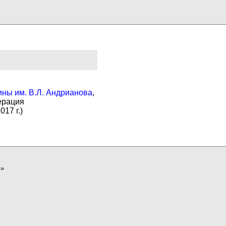
ны им. В.Л. Андрианова
,
ерация
017 г.)
в»