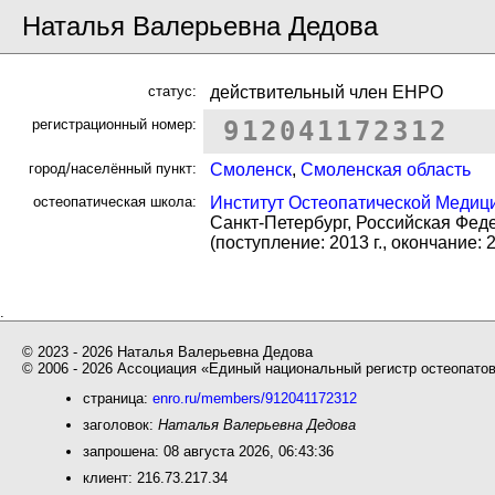
Наталья Валерьевна Дедова
статус:
действительный член ЕНРО
регистрационный номер:
912
0411
7231
2
город/населённый пункт:
Смоленск
,
Смоленская область
остеопатическая школа:
Институт Остеопатической Медици
Санкт-Петербург, Российская Фед
(поступление: 2013 г., окончание: 2
.
© 2023 - 2026 Наталья Валерьевна Дедова
© 2006 - 2026 Ассоциация «Единый национальный регистр остеопато
страница:
enro.ru/members/912041172312
заголовок:
Наталья Валерьевна Дедова
запрошена: 08 августа 2026, 06:43:36
клиент: 216.73.217.34